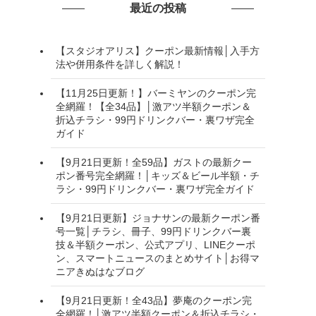
最近の投稿
【スタジオアリス】クーポン最新情報│入手方
法や併用条件を詳しく解説！
【11月25日更新！】バーミヤンのクーポン完
全網羅！【全34品】│激アツ半額クーポン＆
折込チラシ・99円ドリンクバー・裏ワザ完全
ガイド
【9月21日更新！全59品】ガストの最新クー
ポン番号完全網羅！│キッズ＆ビール半額・チ
ラシ・99円ドリンクバー・裏ワザ完全ガイド
【9月21日更新】ジョナサンの最新クーポン番
号一覧│チラシ、冊子、99円ドリンクバー裏
技＆半額クーポン、公式アプリ、LINEクーポ
ン、スマートニュースのまとめサイト│お得マ
ニアきぬはなブログ
【9月21日更新！全43品】夢庵のクーポン完
全網羅！│激アツ半額クーポン＆折込チラシ・