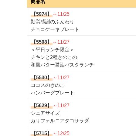
商品名
【5974】
～11/25
勤労感謝のふんわり
チョコケーキプレート
【5508】
～11/27
＜平日ランチ限定＞
チキンと2種きのこの
和風バター醤油パスタランチ
【5530】
～11/27
ココスのきのこ
ハンバーグプレート
【5629】
～11/27
シェアサイズ
カリフォルニアタコサラダ
【5715】
～12/25